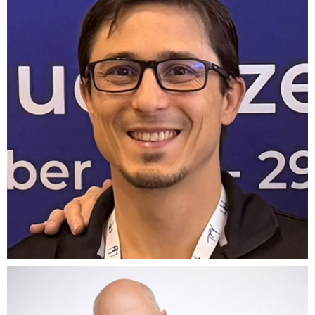
FABIEN
BOUGAS
CTO Founder
g
f
KRIS